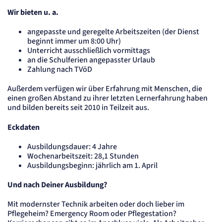
Einverständnis-Cookie
Wir bieten u. a.
Name:
angepasste und geregelte Arbeitszeiten (der Dienst
cookie_consent
beginnt immer um 8:00 Uhr)
Zweck:
Speichert den Zustimmungsstatus des Benutzers für Cookies auf der aktuellen
Unterricht ausschließlich vormittags
Domäne.
an die Schulferien angepasster Urlaub
Cookie Laufzeit:
Zahlung nach TVöD
1 Jahr
Außerdem verfügen wir über Erfahrung mit Menschen, die
einen großen Abstand zu ihrer letzten Lernerfahrung haben
STATISTIK
Statistik Cookies erfassen Informationen
und bilden bereits seit 2010 in Teilzeit aus.
anonym. Diese Informationen helfen uns
Eckdaten
zu verstehen, wie unsere Besucher unsere
Website nutzen.
Ausbildungsdauer: 4 Jahre
Wochenarbeitszeit: 28,1 Stunden
Matelso Telefontracking
Ausbildungsbeginn: jährlich am 1. April
Und nach Deiner Ausbildung?
Name:
mat_tel
Mit modernster Technik arbeiten oder doch lieber im
Anbieter:
matelso GmbH
Pflegeheim? Emergency Room oder Pflegestation?
Zweck: