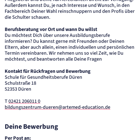
Außerdem kannst Du, je nach Interesse und Wunsch, in den
Cookie Laufzeit:
2 Jahre
Fachbereich Deiner Wahl reinschnuppern und den Profis über
die Schulter schauen.
etracker Analytics
Berufsberatung vor Ort und wann Du willst
Du möchtest Dich über unsere Ausbildungsberufe
Name:
et_allow_cookies
informieren? Du kannst gerne mit Freunden oder Deinen
Anbieter:
Eltern, aber auch allein, einen individuellen und persönlichen
etracker GmbH
Termin vereinbaren. Wir nehmen uns so viel Zeit, wie Du
Zweck:
möchtest, und beantworten alle Deine Fragen
Es erlaubt eTracker Cookies zu setzen.
Cookie Laufzeit:
Kontakt für Rückfragen und Bewerbung
480 Tage
Schule für Gesundheitsberufe Düren
Schulstraße 18
etracker Analytics
52353 Düren
Name:
T
02421 206011 0
isSdEnabled
bildungszentrum-dueren@artemed-education.de
Anbieter:
etracker GmbH
Zweck:
Deine Bewerbung
Erkennung, ob bei dem Besucher die Scrolltiefe gemessen wird.
Cookie Laufzeit:
Per Post an:
24 Std.