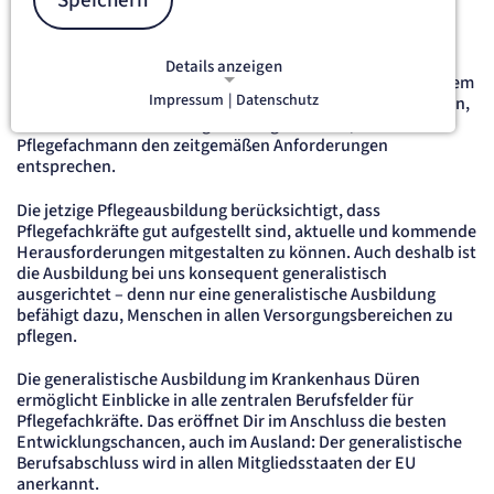
Speichern
In der Pflege hat sich während der letzten Jahre vieles
geändert: Die Pflegewissenschaft, Demografie und
Details anzeigen
Digitalisierung spielten dabei eine zentrale Rolle. Um mit dem
Impressum
|
Datenschutz
Wandel mitzugehen und auf dem neuesten Stand zu bleiben,
NOTWENDIGE COOKIES
muss auch die Ausbildung zur Pflegefachfrau/zum
Notwendige Cookies ermöglichen
Pflegefachmann den zeitgemäßen Anforderungen
grundlegende Funktionen und sind für
entsprechen.
die einwandfreie Funktion der Website
erforderlich.
Die jetzige Pflegeausbildung berücksichtigt, dass
Pflegefachkräfte gut aufgestellt sind, aktuelle und kommende
Herausforderungen mitgestalten zu können. Auch deshalb ist
etracker Sitzungs-Cookie
die Ausbildung bei uns konsequent generalistisch
ausgerichtet – denn nur eine generalistische Ausbildung
Name:
befähigt dazu, Menschen in allen Versorgungsbereichen zu
et_oi_v2
pflegen.
Anbieter:
etracker GmbH
Die generalistische Ausbildung im Krankenhaus Düren
Zweck:
ermöglicht Einblicke in alle zentralen Berufsfelder für
Opt-In Cookie speichert die Entscheidung des Besuchers, wenn auf der Seite des
Kunden das Tracking Opt-In ausgespielt wird. Wird auch für ein eventuelles Opt-Out
Pflegefachkräfte. Das eröffnet Dir im Anschluss die besten
verwendet.
Entwicklungschancen, auch im Ausland: Der generalistische
Cookie Laufzeit:
Berufsabschluss wird in allen Mitgliedsstaaten der EU
"no" - 50 Jahre, "yes" - 480 Tage
anerkannt.