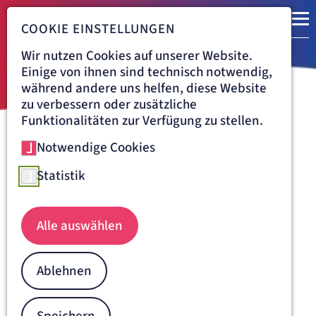
COOKIE EINSTELLUNGEN
Wir nutzen Cookies auf unserer Website.
Einige von ihnen sind technisch notwendig,
während andere uns helfen, diese Website
zu verbessern oder zusätzliche
Funktionalitäten zur Verfügung zu stellen.
Notwendige Cookies
Navigationspfad
KRANKENHAUS DÜREN
Pflege-Fachmensch in
Statistik
Teilzeitausbildung im
Krankenhaus Düren
Alle auswählen
Deine Ausbildung im Krankenhaus Düren
Ablehnen
in 4 Jahren bei einem starken Ausbildungsträger
generalistische und hochkarätige Ausbildung
familienfreundlich bei guter Work-Life-Balance