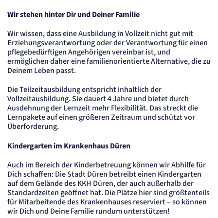
Content-Management-System-
Wir stehen hinter Dir und Deiner Familie
Cookie
Wir wissen, dass eine Ausbildung in Vollzeit nicht gut mit
Name:
Erziehungsverantwortung oder der Verantwortung für einen
fe_typo_user
pflegebedürftigen Angehörigen vereinbar ist, und
Anbieter:
ermöglichen daher eine familienorientierte Alternative, die zu
TYPO3
Deinem Leben passt.
Zweck:
Dient der Identifizierung eines Anwenders und der besseren Bedienerführung.
Die Teilzeitausbildung entspricht inhaltlich der
Cookie Laufzeit:
Vollzeitausbildung. Sie dauert 4 Jahre und bietet durch
Session
Ausdehnung der Lernzeit mehr Flexibilität. Das streckt die
Lernpakete auf einen größeren Zeitraum und schützt vor
Sitzungs-Cookie
Überforderung.
Name:
Kindergarten im Krankenhaus Düren
PHPSESSID
Anbieter:
Auch im Bereich der Kinderbetreuung können wir Abhilfe für
Artemed SE
Dich schaffen: Die Stadt Düren betreibt einen Kindergarten
Zweck:
auf dem Gelände des KKH Düren, der auch außerhalb der
Behält die Zustände des Benutzers bei allen Seitenanfragen bei.
Standardzeiten geöffnet hat. Die Plätze hier sind größtenteils
Cookie Laufzeit:
für Mitarbeitende des Krankenhauses reserviert – so können
Session
wir Dich und Deine Familie rundum unterstützen!