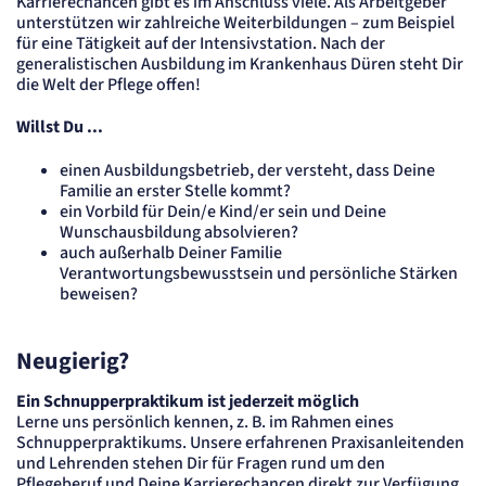
Karrierechancen gibt es im Anschluss viele. Als Arbeitgeber
Speichert die User-ID. Hierdurch wird fgestgelegt, welche Rufnummer(n) der Nutzer
unterstützen wir zahlreiche Weiterbildungen – zum Beispiel
angezeigt bekommt.
für eine Tätigkeit auf der Intensivstation. Nach der
Cookie Laufzeit:
generalistischen Ausbildung im Krankenhaus Düren steht Dir
2 Jahre
die Welt der Pflege offen!
Matelso Telefontracking
Willst Du ...
Name:
einen Ausbildungsbetrieb, der versteht, dass Deine
mat_ep
Familie an erster Stelle kommt?
Anbieter:
ein Vorbild für Dein/e Kind/er sein und Deine
matelso GmbH
Wunschausbildung absolvieren?
Zweck:
auch außerhalb Deiner Familie
Registriert den initialen Einstiegspunkt des Nutzers auf unserer Webseite.
Verantwortungsbewusstsein und persönliche Stärken
Cookie Laufzeit:
beweisen?
30 Tage
etracker Analytics
Neugierig?
Name:
_et_coid
Ein Schnupperpraktikum ist jederzeit möglich
Lerne uns persönlich kennen, z. B. im Rahmen eines
Anbieter:
etracker GmbH
Schnupperpraktikums. Unsere erfahrenen Praxisanleitenden
und Lehrenden stehen Dir für Fragen rund um den
Zweck:
Cookie Erkennung
Pflegeberuf und Deine Karrierechancen direkt zur Verfügung.