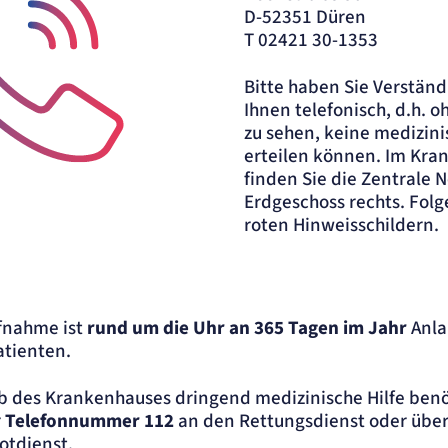
D-52351 Düren
T 02421 30-1353
Bitte haben Sie Verständn
Ihnen telefonisch, d.h. 
zu sehen, keine medizin
erteilen können. Im Kra
finden Sie die Zentrale
Kontaktaufnahme
Erdgeschoss rechts. Folg
roten Hinweisschildern.
ufnahme ist
rund um die Uhr
an 365 Tagen im Jahr
Anla
atienten.
b des Krankenhauses dringend medizinische Hilfe ben
r
Telefonnummer 112
an den Rettungsdienst oder über
otdienst.