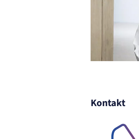
Cookie Laufzeit:
480 Tage
etracker Analytics
Name:
isSdEnabled
Anbieter:
etracker GmbH
Zweck:
Erkennung, ob bei dem Besucher die Scrolltiefe gemessen wird.
Cookie Laufzeit:
24 Std.
Kontakt