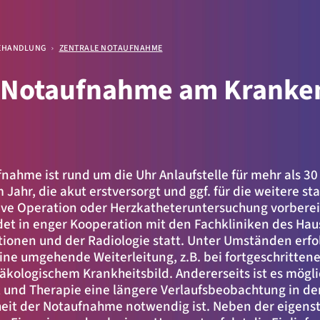
EHANDLUNG
ZENTRALE NOTAUFNAHME
e Notaufnahme am Kranke
ellen
.
fnahme ist rund um die Uhr Anlaufstelle für mehr als 30
 Jahr, die akut erstversorgt und ggf. für die weitere st
ive Operation oder Herzkatheteruntersuchung vorberei
det in enger Kooperation mit den Fachkliniken des Haus
tionen und der Radiologie statt. Unter Umständen erfo
ine umgehende Weiterleitung, z.B. bei fortgeschritten
äkologischem Krankheitsbild. Andererseits ist es mögli
ik und Therapie eine längere Verlaufsbeobachtung in de
der
it der Notaufnahme notwendig ist. Neben der eigens