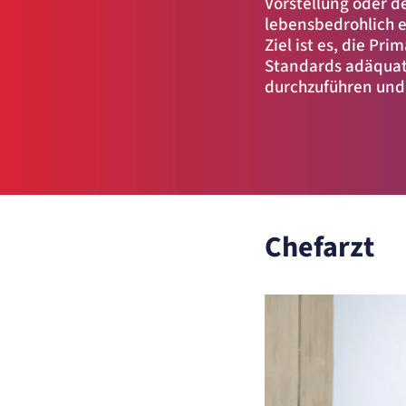
Vorstellung oder de
Cookie Laufzeit:
2 Jahre
lebensbedrohlich 
Matelso Telefontracking
Ziel ist es, die Pr
Standards adäquat
Name:
mat_ep
durchzuführen und 
Anbieter:
matelso GmbH
Zweck:
Registriert den initialen Einstiegspunkt des Nutzers auf unserer Webseite.
Cookie Laufzeit:
30 Tage
etracker Analytics
Name:
_et_coid
Chefarzt
Anbieter:
etracker GmbH
Zweck:
Cookie Erkennung
Cookie Laufzeit:
2 Jahre
etracker Analytics
Name:
et_allow_cookies
Anbieter:
etracker GmbH
Zweck:
Es erlaubt eTracker Cookies zu setzen.