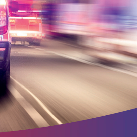
ite
ung.