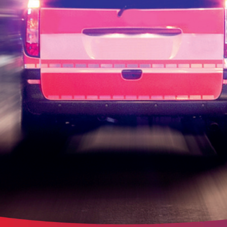
etracker Sitzungs-Cookie
Name:
et_oi_v2
Anbieter:
etracker GmbH
Zweck:
Opt-In Cookie speichert die Entscheidung des Besuchers, wenn auf der Se
des Kunden das Tracking Opt-In ausgespielt wird. Wird auch für ein
eventuelles Opt-Out verwendet.
Cookie Laufzeit:
"no" - 50 Jahre, "yes" - 480 Tage
Content-Management-System-Cookie
Name:
fe_typo_user
Anbieter:
TYPO3
Zweck:
Dient der Identifizierung eines Anwenders und der besseren Bedienerführ
Cookie Laufzeit:
Session
Sitzungs-Cookie
Name:
PHPSESSID
Anbieter:
Artemed SE
Zweck:
Behält die Zustände des Benutzers bei allen Seitenanfragen bei.