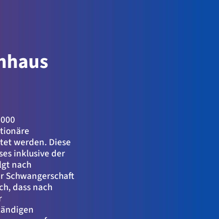
nhaus
 000
ationäre
tet werden. Diese
es inklusive der
lgt nach
er Schwangerschaft
ch, dass nach
r
tändigen