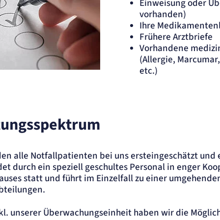
Einweisung oder Ü
vorhanden)
Ihre Medikamentenl
Frühere Arztbriefe
Vorhandene medizin
(Allergie, Marcumar
etc.)
abgehakt.
stungsspektrum
en alle Notfallpatienten bei uns ersteingeschätzt und 
det durch ein speziell geschultes Personal in enger Ko
auses statt und führt im Einzelfall zu einer umgehende
bteilungen.
kl. unserer Überwachungseinheit haben wir die Möglic