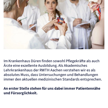
Cookie Laufzeit:
2 Jahre
etracker Analytics
Name:
et_allow_cookies
Anbieter:
etracker GmbH
Zweck:
Es erlaubt eTracker Cookies zu setzen.
Ärztin erklärt Assistenzärzt*innen etwas an dem menschlichen 
Cookie Laufzeit:
480 Tage
Im Krankenhaus Düren finden sowohl Pflegekräfte als auch
etracker Analytics
Ärzte eine exzellente Ausbildung. Als Akademisches
Lehrkrankenhaus der RWTH Aachen verstehen wir es als
absolutes Muss, dass Untersuchungen und Behandlungen
Name:
immer den aktuellen medizinischen Standards entsprechen.
isSdEnabled
Anbieter:
An erster Stelle stehen für uns dabei immer Patientennähe
etracker GmbH
und Fürsorglichkeit.
Zweck:
Erkennung, ob bei dem Besucher die Scrolltiefe gemessen wird.
Cookie Laufzeit:
24 Std.