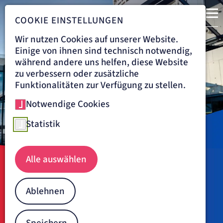
COOKIE EINSTELLUNGEN
Wir nutzen Cookies auf unserer Website.
Einige von ihnen sind technisch notwendig,
während andere uns helfen, diese Website
zu verbessern oder zusätzliche
Funktionalitäten zur Verfügung zu stellen.
Notwendige Cookies
Statistik
Alle auswählen
Navigationspfad
KRANKENHAUS DÜREN
ÜBER UNS
Über das Krankenhaus Düren
Ablehnen
Das Krankenhaus Düren hat eine lange Geschichte in der