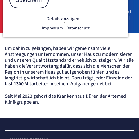
Speichern
medizinischen und pflegerischen Versorgung ihrer Bürger,
die bis in das Jahr 1417 zurückreicht. Die Zeiten wandeln
sich, und was als Krankenpflegeeinrichtung begann, hat sich
heute zu einem modernen Gesundheitszentrum entwickelt.
Details anzeigen
Impressum
|
Datenschutz
NOTWENDIGE COOKIES
Notwendige Cookies ermöglichen
grundlegende Funktionen und sind für
Um dahin zu gelangen, haben wir gemeinsam viele
die einwandfreie Funktion der Website
Anstrengungen unternommen, unser Haus zu modernisieren
erforderlich.
und unseren Qualitätsstandard erheblich zu steigern. Wir alle
haben die Verantwortung dafür, dass sich die Menschen der
etracker Sitzungs-Cookie
Region in unserem Haus gut aufgehoben fühlen und es
langfristig wirtschaftlich bleibt. Dazu trägt jeder Einzelne der
fast 1300 Mitarbeiter in seinem Aufgabengebiet bei.
Name:
et_oi_v2
Seit Mai 2023 gehört das Krankenhaus Düren der Artemed
Anbieter:
Klinikgruppe an.
etracker GmbH
Zweck:
Opt-In Cookie speichert die Entscheidung des Besuchers, wenn auf der Seite des
Kunden das Tracking Opt-In ausgespielt wird. Wird auch für ein eventuelles Opt-Out
verwendet.
Cookie Laufzeit:
"no" - 50 Jahre, "yes" - 480 Tage