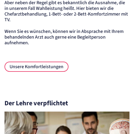
Aber neben der Regel gibt es bekanntlich die Ausnahme, die
Speichert die User-ID. Hierdurch wird fgestgelegt, welche Rufnummer(n) der Nutzer
in unserem Fall Wahlleistung heißt. Hier bieten wir die
angezeigt bekommt.
Chefarztbehandlung, 1-Bett- oder 2-Bett-Komfortzimmer mit
Cookie Laufzeit:
TV.
2 Jahre
Matelso Telefontracking
Wenn Sie es wünschen, können wir in Absprache mit Ihrem
behandelnden Arzt auch gerne eine Begleitperson
aufnehmen.
Name:
mat_ep
Anbieter:
matelso GmbH
Zweck:
Unsere Komfortleistungen
Registriert den initialen Einstiegspunkt des Nutzers auf unserer Webseite.
Cookie Laufzeit:
30 Tage
etracker Analytics
Der Lehre verpflichtet
Name:
_et_coid
Anbieter:
etracker GmbH
Zweck:
Cookie Erkennung