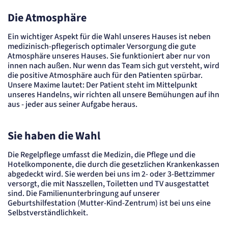
Einverständnis-Cookie
Die Atmosphäre
Name:
cookie_consent
Ein wichtiger Aspekt für die Wahl unseres Hauses ist neben
Zweck:
medizinisch-pflegerisch optimaler Versorgung die gute
Speichert den Zustimmungsstatus des Benutzers für Cookies auf der aktuellen
Atmosphäre unseres Hauses. Sie funktioniert aber nur von
Domäne.
innen nach außen. Nur wenn das Team sich gut versteht, wird
Cookie Laufzeit:
die positive Atmosphäre auch für den Patienten spürbar.
1 Jahr
Unsere Maxime lautet: Der Patient steht im Mittelpunkt
unseres Handelns, wir richten all unsere Bemühungen auf ihn
STATISTIK
aus - jeder aus seiner Aufgabe heraus.
Statistik Cookies erfassen Informationen
anonym. Diese Informationen helfen uns
Sie haben die Wahl
zu verstehen, wie unsere Besucher unsere
Website nutzen.
Die Regelpflege umfasst die Medizin, die Pflege und die
Hotelkomponente, die durch die gesetzlichen Krankenkassen
Matelso Telefontracking
abgedeckt wird. Sie werden bei uns im 2- oder 3-Bettzimmer
versorgt, die mit Nasszellen, Toiletten und TV ausgestattet
Name:
sind. Die Familienunterbringung auf unserer
mat_tel
Geburtshilfestation (Mutter-Kind-Zentrum) ist bei uns eine
Anbieter:
Selbstverständlichkeit.
matelso GmbH
Zweck: