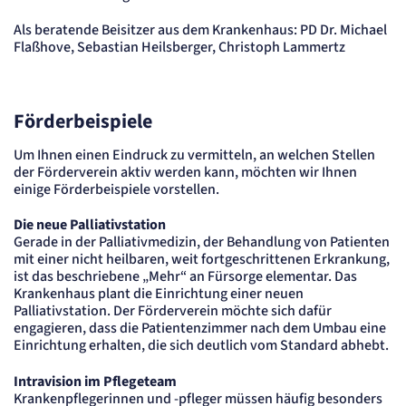
Speichert die User-ID. Hierdurch wird fgestgelegt, welche Rufnummer(n) der Nutzer
angezeigt bekommt.
Als beratende Beisitzer aus dem Krankenhaus: PD Dr. Michael
Flaßhove, Sebastian Heilsberger, Christoph Lammertz
Cookie Laufzeit:
2 Jahre
Matelso Telefontracking
Förderbeispiele
Name:
mat_ep
Um Ihnen einen Eindruck zu vermitteln, an welchen Stellen
Anbieter:
der Förderverein aktiv werden kann, möchten wir Ihnen
matelso GmbH
einige Förderbeispiele vorstellen.
Zweck:
Registriert den initialen Einstiegspunkt des Nutzers auf unserer Webseite.
Die neue Palliativstation
Cookie Laufzeit:
Gerade in der Palliativmedizin, der Behandlung von Patienten
30 Tage
mit einer nicht heilbaren, weit fortgeschrittenen Erkrankung,
ist das beschriebene „Mehr“ an Fürsorge elementar. Das
etracker Analytics
Krankenhaus plant die Einrichtung einer neuen
Palliativstation. Der Förderverein möchte sich dafür
Name:
engagieren, dass die Patientenzimmer nach dem Umbau eine
_et_coid
Einrichtung erhalten, die sich deutlich vom Standard abhebt.
Anbieter:
etracker GmbH
Intravision im Pflegeteam
Zweck:
Krankenpflegerinnen und -pfleger müssen häufig besonders
Cookie Erkennung