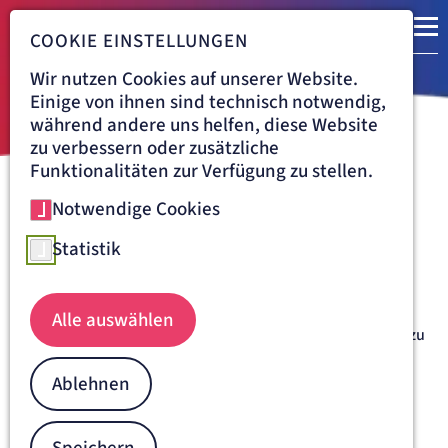
COOKIE EINSTELLUNGEN
Wir nutzen Cookies auf unserer Website.
Einige von ihnen sind technisch notwendig,
während andere uns helfen, diese Website
zu verbessern oder zusätzliche
Funktionalitäten zur Verfügung zu stellen.
Notwendige Cookies
Navigationspfad
KRANKENHAUS DÜREN
ÜBER UNS
FÖRDERVEREIN
Förderverein Krankenhaus
Statistik
Düren e. V.
Alle auswählen
Hand aufs Herz: Wer geht schon gern ins Krankenhaus? Dazu
noch als Patientin oder Patient? Andererseits können wir
glücklich und zufrieden sein, dass wir ein solides Netz
Ablehnen
medizinischer Versorgung haben.
Bei allen Einschränkungen und Kompromissen, die ein
stationärer Aufenthalt mit sich bringt, möchten die