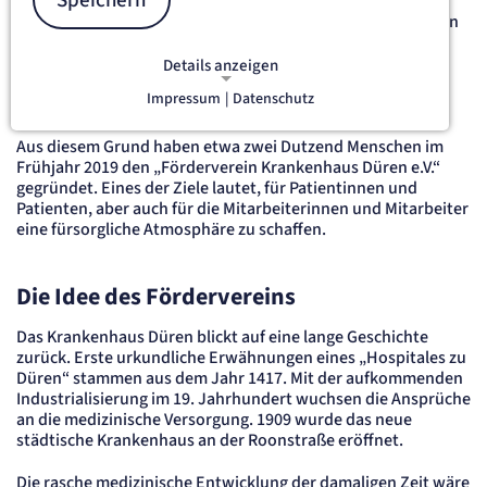
Speichern
Verantwortlichen des Dürener Krankenhauses alles
daransetzen, den Aufenthalt für Patientinnen und Patienten
sowie deren Angehörige so angenehm wie möglich zu
machen. Auf diesem Weg stoßen sie zuweilen aber auch an
Details anzeigen
Grenzen, denn nicht alle wünschenswerten Anschaffungen
Impressum
|
Datenschutz
werden von den Kostenträgern erstattet.
NOTWENDIGE COOKIES
Notwendige Cookies ermöglichen
Aus diesem Grund haben etwa zwei Dutzend Menschen im
grundlegende Funktionen und sind für
Frühjahr 2019 den „Förderverein Krankenhaus Düren e.V.“
die einwandfreie Funktion der Website
gegründet. Eines der Ziele lautet, für Patientinnen und
erforderlich.
Patienten, aber auch für die Mitarbeiterinnen und Mitarbeiter
eine fürsorgliche Atmosphäre zu schaffen.
etracker Sitzungs-Cookie
Die Idee des Fördervereins
Name:
et_oi_v2
Das Krankenhaus Düren blickt auf eine lange Geschichte
Anbieter:
zurück. Erste urkundliche Erwähnungen eines „Hospitales zu
etracker GmbH
Düren“ stammen aus dem Jahr 1417. Mit der aufkommenden
Zweck:
Opt-In Cookie speichert die Entscheidung des Besuchers, wenn auf der Seite des
Industrialisierung im 19. Jahrhundert wuchsen die Ansprüche
Kunden das Tracking Opt-In ausgespielt wird. Wird auch für ein eventuelles Opt-Out
an die medizinische Versorgung. 1909 wurde das neue
verwendet.
städtische Krankenhaus an der Roonstraße eröffnet.
Cookie Laufzeit:
"no" - 50 Jahre, "yes" - 480 Tage
Die rasche medizinische Entwicklung der damaligen Zeit wäre