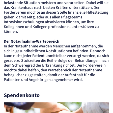
belastende Situation meistern und verarbeiten. Dabei will sie
Cookie Laufzeit:
das Krankenhaus nach besten Kräften unterstützen. Der
2 Jahre
Förderverein möchte an dieser Stelle finanzielle Hilfestellung
etracker Analytics
geben, damit Mitglieder aus allen Pflegeteams
Intravisionsschulungen absolvieren können, um ihre
Kolleginnen und Kollegen professionell unterstützen zu
Name:
können.
et_allow_cookies
Anbieter:
etracker GmbH
Der Notaufnahme-Wartebereich
In der Notaufnahme werden Menschen aufgenommen, die
Zweck:
Es erlaubt eTracker Cookies zu setzen.
sich in gesundheitlichen Notsituationen befinden. Dennoch
kann nicht jeder Patient unmittelbar versorgt werden, da sich
Cookie Laufzeit:
480 Tage
gerade zu Stoßzeiten die Reihenfolge der Behandlungen nach
dem Schweregrad der Erkrankung richtet. Der Förderverein
etracker Analytics
möchte dabei helfen, den Wartebereich der Notaufnahme
behaglicher zu gestalten, damit der Aufenthalt für die
Patienten und Angehörigen angenehmer wird.
Name:
isSdEnabled
Anbieter:
etracker GmbH
Spendenkonto
Zweck:
Erkennung, ob bei dem Besucher die Scrolltiefe gemessen wird.
Cookie Laufzeit:
24 Std.