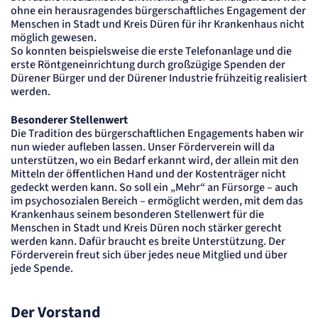
ohne ein herausragendes bürgerschaftliches Engagement der
Content-Management-System-
Menschen in Stadt und Kreis Düren für ihr Krankenhaus nicht
Cookie
möglich gewesen.
So konnten beispielsweise die erste Telefonanlage und die
Name:
erste Röntgeneinrichtung durch großzügige Spenden der
fe_typo_user
Dürener Bürger und der Dürener Industrie frühzeitig realisiert
Anbieter:
werden.
TYPO3
Zweck:
Besonderer Stellenwert
Dient der Identifizierung eines Anwenders und der besseren Bedienerführung.
Die Tradition des bürgerschaftlichen Engagements haben wir
Cookie Laufzeit:
nun wieder aufleben lassen. Unser Förderverein will da
Session
unterstützen, wo ein Bedarf erkannt wird, der allein mit den
Mitteln der öffentlichen Hand und der Kostenträger nicht
Sitzungs-Cookie
gedeckt werden kann. So soll ein „Mehr“ an Fürsorge – auch
im psychosozialen Bereich – ermöglicht werden, mit dem das
Name:
Krankenhaus seinem besonderen Stellenwert für die
PHPSESSID
Menschen in Stadt und Kreis Düren noch stärker gerecht
Anbieter:
werden kann. Dafür braucht es breite Unterstützung. Der
Artemed SE
Förderverein freut sich über jedes neue Mitglied und über
Zweck:
jede Spende.
Behält die Zustände des Benutzers bei allen Seitenanfragen bei.
Cookie Laufzeit:
Session
Der Vorstand