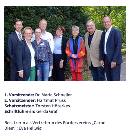
Einverständnis-Cookie
Name:
cookie_consent
Zweck:
Speichert den Zustimmungsstatus des Benutzers für Cookies auf der aktuellen
Domäne.
Cookie Laufzeit:
1 Jahr
STATISTIK
Statistik Cookies erfassen Informationen
anonym. Diese Informationen helfen uns
zu verstehen, wie unsere Besucher unsere
Website nutzen.
1. Vorsitzende:
Dr. Maria Schoeller
Matelso Telefontracking
2. Vorsitzender:
Hartmut Prüss
Schatzmeister:
Torsten Höterkes
Name:
Schriftführerin:
Gerda Graf
mat_tel
Anbieter:
Beisitzerin als Vertreterin des Fördervereins „Carpe
matelso GmbH
Diem“: Eva Hellwig
Zweck: