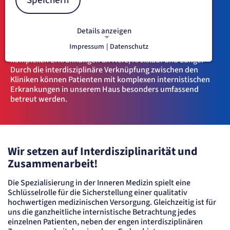
Speichern
Lungenerkrankungen im
Krankenhaus Düren
Details anzeigen
Impressum
|
Datenschutz
In der Inneren Medizin I behandeln wir Patienten mit
NOTWENDIGE COOKIES
komplexen Erkrankungen an Herz, Kreislauf und Lunge.
Notwendige Cookies ermöglichen
Durch die interdisziplinäre Verknüpfung zwischen den
grundlegende Funktionen und sind für
Kliniken können Patienten mit komplexen internistischen
die einwandfreie Funktion der Website
Erkrankungen in unserem Haus besonders umfassend
erforderlich.
betreut werden.
etracker Sitzungs-Cookie
Name:
Wir setzen auf Interdisziplinarität und
et_oi_v2
Zusammenarbeit!
Anbieter:
etracker GmbH
Zweck:
Die Spezialisierung in der Inneren Medizin spielt eine
Opt-In Cookie speichert die Entscheidung des Besuchers, wenn auf der Seite des
Schlüsselrolle für die Sicherstellung einer qualitativ
Kunden das Tracking Opt-In ausgespielt wird. Wird auch für ein eventuelles Opt-Out
verwendet.
hochwertigen medizinischen Versorgung. Gleichzeitig ist für
uns die ganzheitliche internistische Betrachtung jedes
Cookie Laufzeit:
"no" - 50 Jahre, "yes" - 480 Tage
einzelnen Patienten, neben der engen interdisziplinären