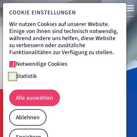
COOKIE EINSTELLUNGEN
Wir nutzen Cookies auf unserer Website.
Einige von ihnen sind technisch notwendig,
während andere uns helfen, diese Website
zu verbessern oder zusätzliche
Funktionalitäten zur Verfügung zu stellen.
Notwendige Cookies
Statistik
Kardiologie, Angiologie und Pulmologie am Krankenhaus Düren
Alle auswählen
Navigationspfad
KRANKENHAUS DÜREN
BEHANDLUNG
INNERE MEDIZIN I — HERZ&KREISLAUF
Ablehnen
Innere Medizin I — Herz-,
Kreislauf- und