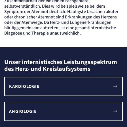
Zusammenarbeit der einzelnen Fachgebiete,
Content-Management-System-
selbstverständlich. Dies wird beispielsweise bei dem
Cookie
Symptom der Atemnot deutlich. Häufigste Ursachen akuter
oder chronischer Atemnot sind Erkrankungen des Herzens
oder der Atemwege. Da Herz- und Lungenerkrankungen
Name:
häufig gemeinsam auftreten, ist eine gesamtinternistische
fe_typo_user
Diagnose und Therapie unausweichlich.
Anbieter:
TYPO3
Zweck:
Dient der Identifizierung eines Anwenders und der besseren Bedienerführung.
Cookie Laufzeit:
Session
Unser internistisches Leistungsspektrum
des Herz- und Kreislaufsystems
Sitzungs-Cookie
Name:
KARDIOLOGIE
PHPSESSID
Anbieter:
Artemed SE
Zweck:
Behält die Zustände des Benutzers bei allen Seitenanfragen bei.
ANGIOLOGIE
Cookie Laufzeit:
Session