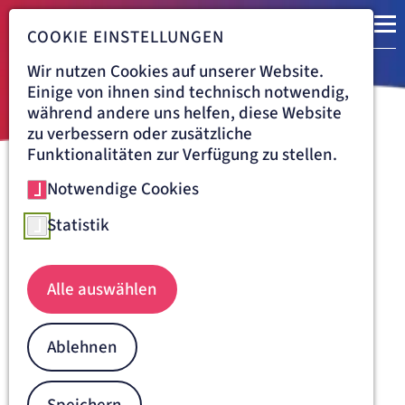
COOKIE EINSTELLUNGEN
Wir nutzen Cookies auf unserer Website.
Einige von ihnen sind technisch notwendig,
während andere uns helfen, diese Website
zu verbessern oder zusätzliche
Funktionalitäten zur Verfügung zu stellen.
Notwendige Cookies
Navigationspfad
KRANKENHAUS DÜREN
AUFENTHALT
ZUWENDUNG
PATIENTENFÜRSPRECHER
Statistik
Patientenfürsprecher im
Krankenhaus Düren
Alle auswählen
Die Sorge um und für den Menschen steht im Mittelpunkt
unserer Bemühungen. Sollten trotz dieser Motivation
Ablehnen
Probleme entstehen und Sie die Betreuung als nicht
zufrieden stellend empfinden, wenden Sie sich bitte an
unseren Patientenfürsprecher Herrn Pastor Günter
Gerkowski.