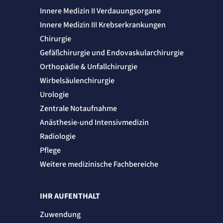
Speichert die User-ID. Hierdurch wird fgestgelegt, welche Rufnummer(n) der Nutzer
Innere Medizin II Verdauungsorgane
angezeigt bekommt.
Innere Medizin III Krebserkrankungen
Cookie Laufzeit:
2 Jahre
Chirurgie
Matelso Telefontracking
Gefäßchirurgie und Endovaskularchirurgie
Orthopädie & Unfallchirurgie
Name:
mat_ep
Wirbelsäulenchirurgie
Anbieter:
Urologie
matelso GmbH
Zentrale Notaufnahme
Zweck:
Registriert den initialen Einstiegspunkt des Nutzers auf unserer Webseite.
Anästhesie-und Intensivmedizin
Cookie Laufzeit:
30 Tage
Radiologie
Pflege
etracker Analytics
Weitere medizinische Fachbereiche
Name:
_et_coid
Anbieter:
IHR AUFENTHALT
etracker GmbH
Zweck:
Zuwendung
Cookie Erkennung