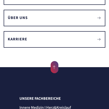
Einverständnis-Cookie
Name:
cookie_consent
ÜBER UNS
Zweck:
Speichert den Zustimmungsstatus des Benutzers für Cookies auf der aktuellen
Domäne.
Cookie Laufzeit:
1 Jahr
KARRIERE
STATISTIK
Statistik Cookies erfassen Informationen
anonym. Diese Informationen helfen uns
zu verstehen, wie unsere Besucher unsere
Website nutzen.
Matelso Telefontracking
Name:
mat_tel
UNSERE FACHBEREICHE
Anbieter:
matelso GmbH
Innere Medizin I Herz&Kreislauf
Zweck: