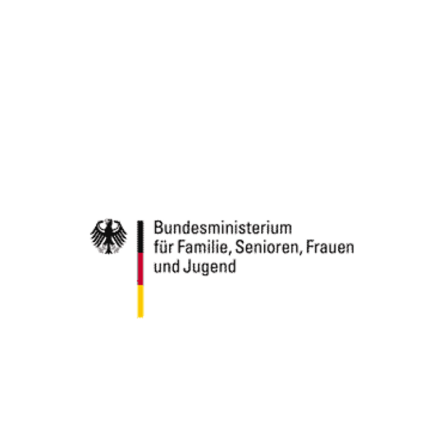
Speichert die User-ID. Hierdurch wird fgestgelegt, welche Rufnummer(n) der Nutzer
angezeigt bekommt.
Cookie Laufzeit:
2 Jahre
Matelso Telefontracking
Name:
mat_ep
Anbieter:
matelso GmbH
Zweck:
Registriert den initialen Einstiegspunkt des Nutzers auf unserer Webseite.
Cookie Laufzeit:
30 Tage
etracker Analytics
Name:
_et_coid
Anbieter:
etracker GmbH
Zweck:
Cookie Erkennung