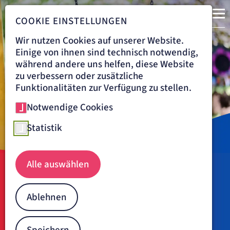
COOKIE EINSTELLUNGEN
Wir nutzen Cookies auf unserer Website.
Einige von ihnen sind technisch notwendig,
während andere uns helfen, diese Website
zu verbessern oder zusätzliche
Funktionalitäten zur Verfügung zu stellen.
Notwendige Cookies
Statistik
Alle auswählen
Navigationspfad
KRANKENHAUS DÜREN
ÜBER UNS
KINDERTAGESSTÄTTE
Städt. Kindertagesstätte
Ablehnen
"Klinik Pänz"