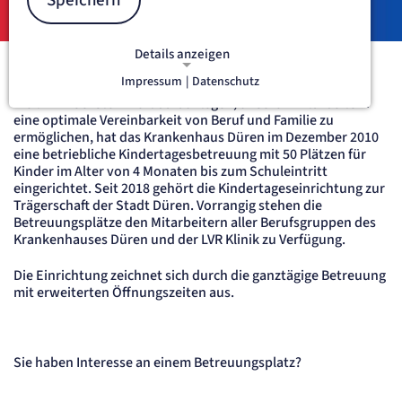
Speichern
Details anzeigen
Impressum
|
Datenschutz
NOTWENDIGE COOKIES
Weil wir höchsten Wert darauf legen, unseren Mitarbeitern
Notwendige Cookies ermöglichen
eine optimale Vereinbarkeit von Beruf und Familie zu
grundlegende Funktionen und sind für
ermöglichen, hat das Krankenhaus Düren im Dezember 2010
die einwandfreie Funktion der Website
eine betriebliche Kindertagesbetreuung mit 50 Plätzen für
erforderlich.
Kinder im Alter von 4 Monaten bis zum Schuleintritt
eingerichtet. Seit 2018 gehört die Kindertageseinrichtung zur
Trägerschaft der Stadt Düren. Vorrangig stehen die
etracker Sitzungs-Cookie
Betreuungsplätze den Mitarbeitern aller Berufsgruppen des
Krankenhauses Düren und der LVR Klinik zu Verfügung.
Name:
et_oi_v2
Die Einrichtung zeichnet sich durch die ganztägige Betreuung
Anbieter:
mit erweiterten Öffnungszeiten aus.
etracker GmbH
Zweck:
Opt-In Cookie speichert die Entscheidung des Besuchers, wenn auf der Seite des
Kunden das Tracking Opt-In ausgespielt wird. Wird auch für ein eventuelles Opt-Out
verwendet.
Sie haben Interesse an einem Betreuungsplatz?
Cookie Laufzeit:
"no" - 50 Jahre, "yes" - 480 Tage