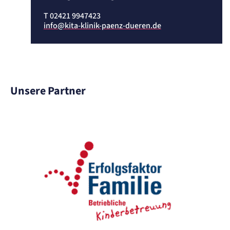
Einverständnis-Cookie
T 02421 9947423
info@kita-klinik-paenz-dueren.de
Name:
cookie_consent
Zweck:
Speichert den Zustimmungsstatus des Benutzers für Cookies auf der aktuellen
Domäne.
Cookie Laufzeit:
1 Jahr
Unsere Partner
STATISTIK
Statistik Cookies erfassen Informationen
anonym. Diese Informationen helfen uns
zu verstehen, wie unsere Besucher unsere
Website nutzen.
Matelso Telefontracking
Name:
mat_tel
Anbieter:
matelso GmbH
Zweck: