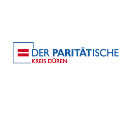
Cookie Laufzeit:
2 Jahre
etracker Analytics
Name:
et_allow_cookies
Anbieter:
etracker GmbH
Zweck:
Es erlaubt eTracker Cookies zu setzen.
Cookie Laufzeit:
480 Tage
etracker Analytics
Name:
isSdEnabled
Anbieter:
etracker GmbH
Zweck:
Erkennung, ob bei dem Besucher die Scrolltiefe gemessen wird.
Cookie Laufzeit:
24 Std.