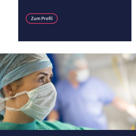
Einverständnis-Cookie
Name:
Zum Profil
cookie_consent
Zweck:
Speichert den Zustimmungsstatus des Benutzers für Cookies auf der aktuellen
Domäne.
Cookie Laufzeit:
1 Jahr
STATISTIK
Statistik Cookies erfassen Informationen
anonym. Diese Informationen helfen uns
zu verstehen, wie unsere Besucher unsere
Website nutzen.
Matelso Telefontracking
Name:
mat_tel
Anbieter:
matelso GmbH
Zweck: