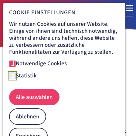
COOKIE EINSTELLUNGEN
Wir nutzen Cookies auf unserer Website.
Einige von ihnen sind technisch notwendig,
während andere uns helfen, diese Website
zu verbessern oder zusätzliche
Funktionalitäten zur Verfügung zu stellen.
Notwendige Cookies
Navigationspfad
KRANKENHAUS DÜREN
BEHANDLUNG
ANÄSTHESIOLOGIE, INTENSIVMEDIZIN, NOTFALLMEDIZIN UND
Statistik
SCHMERZTHERAPIE
INTERDISZIPLINÄRE INTENSIVSTATION
Die Interdisziplinäre
Alle auswählen
Intensivmedizin am
Krankenhaus Düren
Ablehnen
In den beiden Betriebsteilen der interdisziplinären
Intensivstation – Stationen 1b und 2c – des Krankenhauses