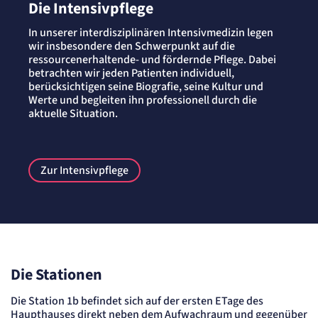
Die Intensivpflege
Speichert die User-ID. Hierdurch wird fgestgelegt, welche Rufnummer(n) der Nutzer
angezeigt bekommt.
In unserer interdisziplinären Intensivmedizin legen
Cookie Laufzeit:
wir insbesondere den Schwerpunkt auf die
2 Jahre
ressourcenerhaltende- und fördernde Pflege. Dabei
Matelso Telefontracking
betrachten wir jeden Patienten individuell,
berücksichtigen seine Biografie, seine Kultur und
Werte und begleiten ihn professionell durch die
Name:
aktuelle Situation.
mat_ep
Anbieter:
matelso GmbH
Zweck:
Registriert den initialen Einstiegspunkt des Nutzers auf unserer Webseite.
Zur Intensivpflege
Cookie Laufzeit:
30 Tage
etracker Analytics
Name:
_et_coid
Die Stationen
Anbieter:
etracker GmbH
Die Station 1b befindet sich auf der ersten ETage des
Zweck:
Cookie Erkennung
Haupthauses direkt neben dem Aufwachraum und gegenüber