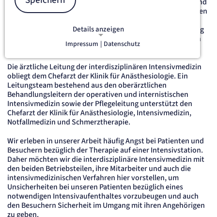
Speichern
Düren werden Patientinnen und Patienten mit schweren und
schwersten Erkrankungen nach den neuesten Erkenntnissen
einer evidenz-basierten Medizin und Pflege überwacht und
behandelt. Dabei wird die intensivmedizinische Behandlung
Details anzeigen
durch Fachärztinnen/Fachärzte mit der Zusatzqualifikation
Impressum
|
Datenschutz
Intensivmedizin durchgeführt.
NOTWENDIGE COOKIES
Notwendige Cookies ermöglichen
Die ärztliche Leitung der interdisziplinären Intensivmedizin
grundlegende Funktionen und sind für
obliegt dem Chefarzt der Klinik für Anästhesiologie. Ein
die einwandfreie Funktion der Website
Leitungsteam bestehend aus den oberärztlichen
erforderlich.
Behandlungsleitern der operativen und internistischen
Intensivmedizin sowie der Pflegeleitung unterstützt den
etracker Sitzungs-Cookie
Chefarzt der Klinik für Anästhesiologie, Intensivmedizin,
Notfallmedizin und Schmerztherapie.
Name:
Wir erleben in unserer Arbeit häufig Angst bei Patienten und
et_oi_v2
Besuchern bezüglich der Therapie auf einer Intensivstation.
Anbieter:
Daher möchten wir die interdisziplinäre Intensivmedizin mit
etracker GmbH
den beiden Betriebsteilen, ihre Mitarbeiter und auch die
Zweck:
Opt-In Cookie speichert die Entscheidung des Besuchers, wenn auf der Seite des
intensivmedizinischen Verfahren hier vorstellen, um
Kunden das Tracking Opt-In ausgespielt wird. Wird auch für ein eventuelles Opt-Out
Unsicherheiten bei unseren Patienten bezüglich eines
verwendet.
notwendigen Intensivaufenthaltes vorzubeugen und auch
Cookie Laufzeit:
den Besuchern Sicherheit im Umgang mit ihren Angehörigen
"no" - 50 Jahre, "yes" - 480 Tage
zu geben.