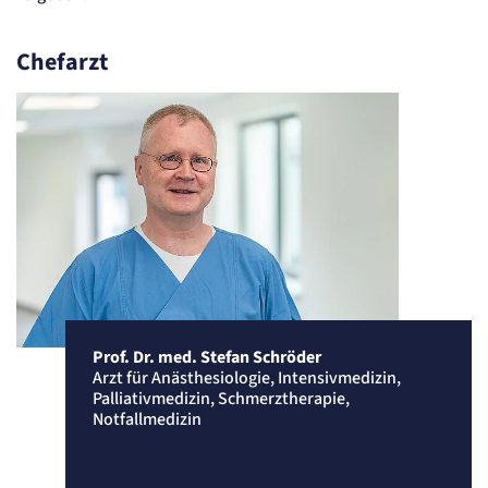
Content-Management-System-
Cookie
Chefarzt
Name:
fe_typo_user
Anbieter:
TYPO3
Zweck:
Dient der Identifizierung eines Anwenders und der besseren Bedienerführung.
Cookie Laufzeit:
Session
Sitzungs-Cookie
Name:
PHPSESSID
Prof. Dr. med. Stefan Schröder
Anbieter:
Artemed SE
Arzt für Anästhesiologie, Intensivmedizin,
Palliativmedizin, Schmerztherapie,
Zweck:
Behält die Zustände des Benutzers bei allen Seitenanfragen bei.
Notfallmedizin
Cookie Laufzeit:
Session