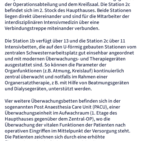
der Operationsabteilung und dem Kreißsaal. Die Station 2c
Cookie Laufzeit:
2 Jahre
befindet sich im 2. Stock des Haupthauses. Beide Stationen
liegen direkt übereinander und sind für die MItarbeiter der
etracker Analytics
interdisziplinären Intensivmedizin über eine
Verbindungstreppe miteinander verbunden.
Name:
et_allow_cookies
Die Station 1b verfügt über 13 und die Station 2c über 11
Intensivbetten, die auf den U-förmig gebauten Stationen vom
Anbieter:
etracker GmbH
zentralen Schwesternarbeitsplatz gut einsehbar angeordnet
und mit modernen Überwachungs- und Therapiegeräten
Zweck:
Es erlaubt eTracker Cookies zu setzen.
ausgestattet sind. So können die Parameter der
Cookie Laufzeit:
Organfunktionen (z.B. Atmung, Kreislauf) kontinuierlich
480 Tage
zentral überwacht und notfalls im Rahmen einer
Organersatztherapie, z B. mit Hilfe von Beatmungsgeräten
etracker Analytics
und Dialysegeräten, unterstützt werden.
Name:
Vier weitere Überwachungsbetten befinden sich in der
isSdEnabled
sogenannten Post Anaesthesia Care Unit (PACU), einer
Anbieter:
Überwachungseinheit im Aufwachraum (1. Etage des
etracker GmbH
Haupthauses gegenüber dem Zentral-OP), wo die
Zweck:
Überwachung der vitalen Funktionen der Patienten nach
Erkennung, ob bei dem Besucher die Scrolltiefe gemessen wird.
operativen Eingriffen im Mittelpunkt der Versorgung steht.
Cookie Laufzeit:
Die Patienten zeichnen sich durch eine erhöhte
24 Std.