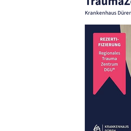
TraumaZe
etracker Sitzungs-Cookie
Krankenhaus Düren
Name:
et_oi_v2
Anbieter:
etracker GmbH
Zweck:
Opt-In Cookie speichert die Entscheidung des Besuchers, wenn auf der Se
des Kunden das Tracking Opt-In ausgespielt wird. Wird auch für ein
eventuelles Opt-Out verwendet.
Cookie Laufzeit:
"no" - 50 Jahre, "yes" - 480 Tage
Content-Management-System-Cookie
Name:
fe_typo_user
Anbieter:
TYPO3
Zweck:
Dient der Identifizierung eines Anwenders und der besseren Bedienerführ
Cookie Laufzeit:
Session
Sitzungs-Cookie
Name:
PHPSESSID
Anbieter:
Artemed SE
Zweck:
Behält die Zustände des Benutzers bei allen Seitenanfragen bei.