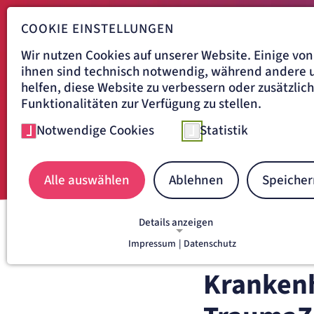
COOKIE EINSTELLUNGEN
Wir nutzen Cookies auf unserer Website. Einige von
ihnen sind technisch notwendig, während andere 
helfen, diese Website zu verbessern oder zusätzlic
Funktionalitäten zur Verfügung zu stellen.
Notwendige Cookies
Statistik
Alle auswählen
Ablehnen
Speicher
Details anzeigen
Navigationspfad
Impressum
|
Datenschutz
KRANKENHAUS DÜREN
Ü
NOTWENDIGE COOKIES
Notwendige Cookies ermöglichen grundlegende
Krankenh
Funktionen und sind für die einwandfreie Funkti
der Website erforderlich.