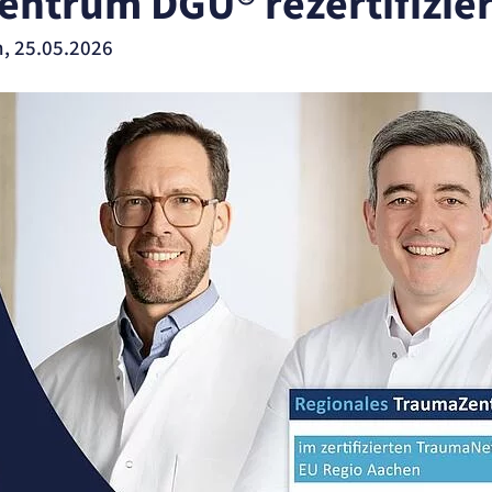
ntrum DGU® rezertifizier
, 25.05.2026
ite
ung.