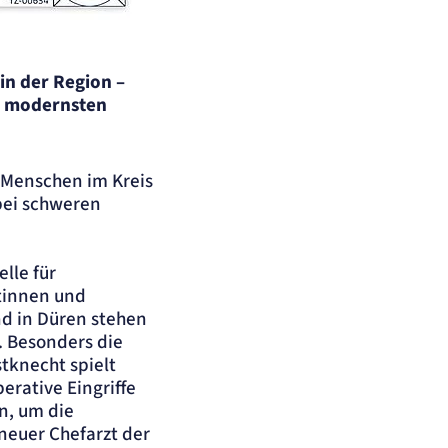
in der Region –
nd modernsten
t Menschen im Kreis
bei schweren
lle für
ntinnen und
nd in Düren stehen
. Besonders die
tknecht spielt
erative Eingriffe
n, um die
neuer Chefarzt der