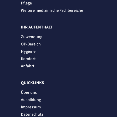
Pflege
Cookie Laufzeit:
2 Jahre
Weitere medizinische Fachbereiche
etracker Analytics
IHR AUFENTHALT
Name:
et_allow_cookies
Zuwendung
Anbieter:
etracker GmbH
OP-Bereich
Zweck:
Hygiene
Es erlaubt eTracker Cookies zu setzen.
Cookie Laufzeit:
Komfort
480 Tage
Anfahrt
etracker Analytics
QUICKLINKS
Name:
isSdEnabled
Über uns
Anbieter:
etracker GmbH
Ausbildung
Zweck:
Erkennung, ob bei dem Besucher die Scrolltiefe gemessen wird.
Impressum
Cookie Laufzeit:
Datenschutz
24 Std.