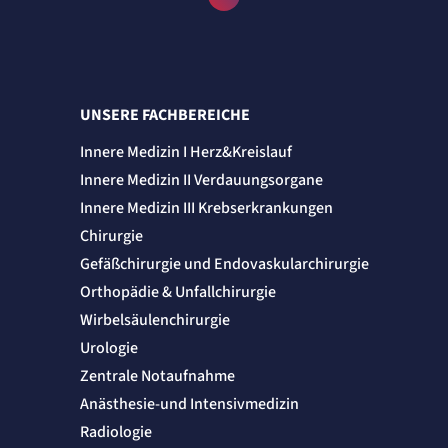
Speichert die User-ID. Hierdurch wird fgestgelegt, welche Rufnummer(n) der Nutzer
angezeigt bekommt.
Cookie Laufzeit:
2 Jahre
Matelso Telefontracking
UNSERE FACHBEREICHE
Name:
Innere Medizin I Herz&Kreislauf
mat_ep
Innere Medizin II Verdauungsorgane
Anbieter:
matelso GmbH
Innere Medizin III Krebserkrankungen
Zweck:
Registriert den initialen Einstiegspunkt des Nutzers auf unserer Webseite.
Chirurgie
Cookie Laufzeit:
Gefäßchirurgie und Endovaskularchirurgie
30 Tage
Orthopädie & Unfallchirurgie
etracker Analytics
Wirbelsäulenchirurgie
Urologie
Name:
_et_coid
Zentrale Notaufnahme
Anbieter:
Anästhesie-und Intensivmedizin
etracker GmbH
Zweck:
Radiologie
Cookie Erkennung