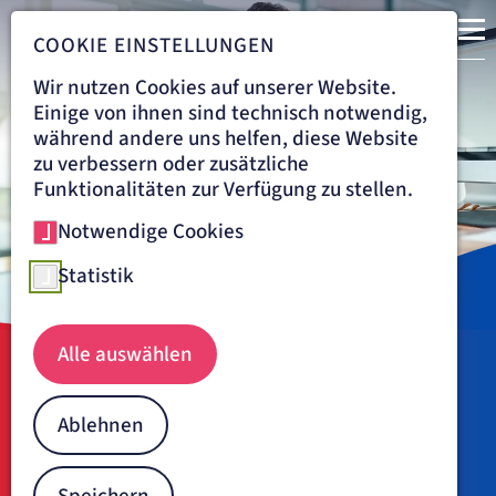
COOKIE EINSTELLUNGEN
Wir nutzen Cookies auf unserer Website.
Einige von ihnen sind technisch notwendig,
während andere uns helfen, diese Website
zu verbessern oder zusätzliche
Funktionalitäten zur Verfügung zu stellen.
Notwendige Cookies
Statistik
Rückenschmerzen
Alle auswählen
Navigationspfad
KRANKENHAUS DÜREN
BEHANDLUNG
ANÄSTHESIOLOGIE, INTENSIVMEDIZIN, NOTFALLMEDIZIN UND
SCHMERZTHERAPIE
Ablehnen
ZENTRUM FÜR SCHMERZMEDIZIN
Behandlung von