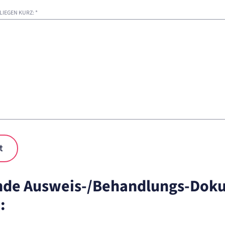
NLIEGEN KURZ:
*
t
ende Ausweis-/Behandlungs-Do
: