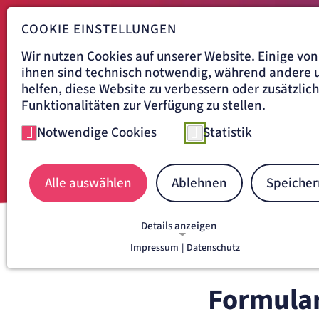
COOKIE EINSTELLUNGEN
Wir nutzen Cookies auf unserer Website. Einige von
ihnen sind technisch notwendig, während andere 
helfen, diese Website zu verbessern oder zusätzlic
Funktionalitäten zur Verfügung zu stellen.
Notwendige Cookies
Statistik
Alle auswählen
Ablehnen
Speicher
Details anzeigen
Navigationspfad
Impressum
|
Datenschutz
KRANKENHAUS DÜREN
B
NOTWENDIGE COOKIES
GASTROENTEROLOGIE, HEPA
Notwendige Cookies ermöglichen grundlegende
Funktionen und sind für die einwandfreie Funkti
Formular
der Website erforderlich.