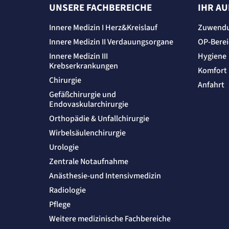
UNSERE FACHBEREICHE
IHR A
Innere Medizin I Herz&Kreislauf
Zuwend
Innere Medizin II Verdauungsorgane
OP-Bere
Innere Medizin III
Hygiene
Krebserkrankungen
Komfort
Chirurgie
Anfahrt
Gefäßchirurgie und
Endovaskularchirurgie
Orthopädie & Unfallchirurgie
Wirbelsäulenchirurgie
Urologie
Zentrale Notaufnahme
Anästhesie-und Intensivmedizin
Radiologie
Pflege
Weitere medizinische Fachbereiche