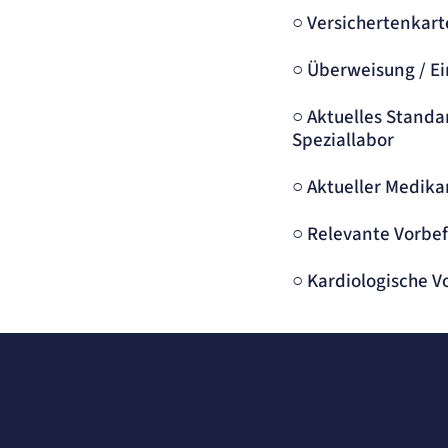
○ Versichertenkart
Cookie Laufzeit:
480 Tage
etracker Analytics
○ Überweisung / E
Name:
isSdEnabled
○ Aktuelles Standa
Anbieter:
etracker GmbH
Speziallabor
Zweck:
Erkennung, ob bei dem Besucher die Scrolltiefe gemessen wird.
Cookie Laufzeit:
24 Std.
○ Aktueller Medi
○ Relevante Vorb
○ Kardiologische 