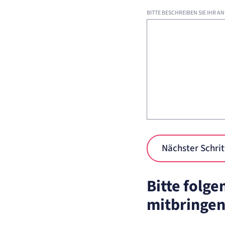
Cookie Laufzeit:
2 Jahre
BITTE BESCHREIBEN SIE IHR A
Matelso Telefontracking
Name:
mat_ep
Anbieter:
matelso GmbH
Zweck:
Registriert den initialen Einstiegspunkt des Nutzers auf unserer Webseite.
Cookie Laufzeit:
30 Tage
etracker Analytics
Name:
_et_coid
Anbieter:
etracker GmbH
Zweck:
Cookie Erkennung
Nächster Schrit
Cookie Laufzeit:
2 Jahre
etracker Analytics
Bitte folg
mitbringen
Name:
et_allow_cookies
Anbieter:
etracker GmbH
Zweck:
Es erlaubt eTracker Cookies zu setzen.