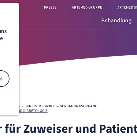
PRESSE
ARTEMED GRUPPE
ARTEMED S
Behandlung
uns
he
n
EHANDLUNG
INNERE MEDIZIN II — VERDAUUNGSORGANE
TOLOGIE UND DIABETOLOGIE
on
 für Zuweiser und Patien