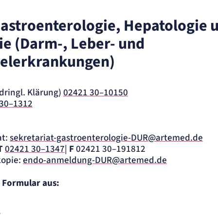
 Gastroenterologie, Hepatologie 
ie (Darm-, Leber- und
ite
selerkrankungen)
dringl. Klärung)
02421 30–10150
 30–1312
at:
sekretariat-gastroenterologie-DUR@artemed.de
ung.
T
02421 30–1347
|
F
02421 30–191812
opie:
endo-anmeldung-DUR@artemed.de
as Formular aus:
*